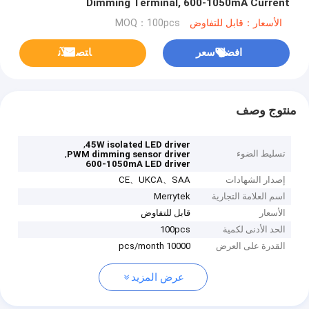
Dimming Terminal, 600-1050mA Current
الأسعار：قابل للتفاوض
MOQ：100pcs
افضل سعر
ﺎﺘﺼﻟ ﺍﻶﻧ
منتوج وصف
,
45W isolated LED driver
تسليط الضوء
,
PWM dimming sensor driver
600-1050mA LED driver
إصدار الشهادات
CE、UKCA、SAA
اسم العلامة التجارية
Merrytek
الأسعار
قابل للتفاوض
الحد الأدنى لكمية
100pcs
القدرة على العرض
10000 pcs/month
عرض المزيد