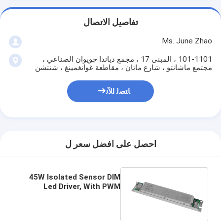
تفاصيل الاتصال
Ms. June Zhao
101-1101 ، المبنى 17 ، مجمع دياندا جويوان الصناعي ،
مجتمع ماشانتو ، شارع ماتان ، مقاطعة غوانغمينغ ، شنتشن
ﺎﺘﺼﻟ ﺍﻶﻧ
احصل على افضل سعر ل
45W Isolated Sensor DIM
Led Driver, With PWM
Dimming Terminal, 600-
1050mA Current