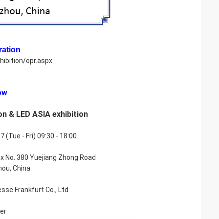
ation:
hibition/opr.aspx
w:
ion & LED ASIA exhibition
(Tue - Fri) 09:30 - 18:00
 No. 380 Yuejiang Zhong Road,
hou, China
e Frankfurt Co., Ltd.
r：