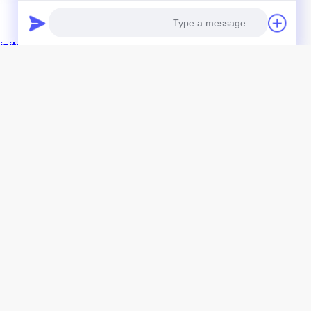
sit: (Visitor Guide)
n/V-visitorguide.shtml
Photo
Video Call
Audio Call