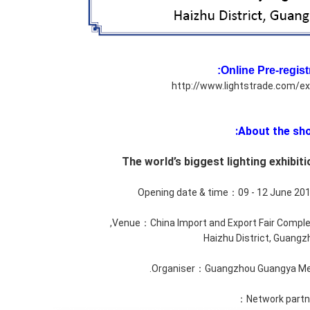
Online Pre-registr
http://www.lightstrade.com/ex
About the sho
The world’s biggest lighting exhibit
Opening date & time：09 - 12 June 2017 
Venue：China Import and Export Fair Complex
Haizhu District, Guangz
Organiser：Guangzhou Guangya Mess
Network partne