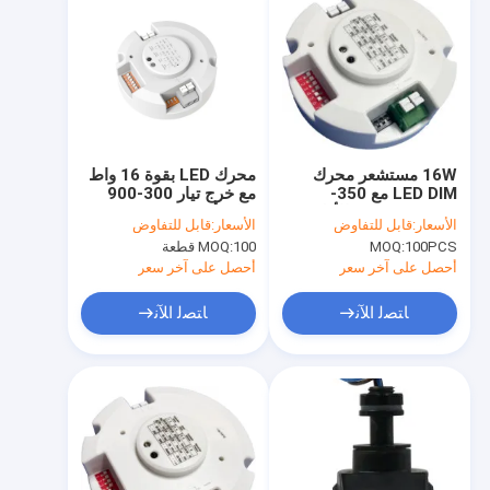
16W مستشعر محرك
محرك LED بقوة 16 واط
LED DIM مع 350-
مع خرج تيار 300-900
700mA وظيفة الأولوية
مللي أمبير، مستشعر
الأسعار:
قابل للتفاوض
الأسعار:
قابل للتفاوض
النهارية
تعتيم، لإضاءة السقف، مع
100PCS
MOQ:
100 قطعة
MOQ:
وظيفة أولوية ضوء النهار
أحصل على آخر سعر
أحصل على آخر سعر
ﺎﺘﺼﻟ ﺍﻶﻧ
ﺎﺘﺼﻟ ﺍﻶﻧ
المنزل
المنتجات
برنامج VR