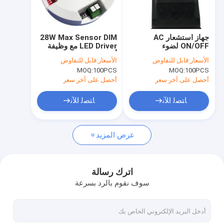
حولنا
جولة في المصنع
جهاز استشعار AC
28W Max Sensor DIM
ON/OFF لضوء
LED Driver مع وظيفة
مراقبة الجودة
الفيضانات وضوء الجدار ،
أولوية الضوء النهاري،
الأسعار:
قابل للتفاوض
الأسعار:
قابل للتفاوض
زاوية الكشف تصل إلى
إنتاج 300-700mA
MOQ:
100PCS
MOQ:
100PCS
180 درجة
اتصل بنا
أحصل على آخر سعر
أحصل على آخر سعر
أخبار
ﺎﺘﺼﻟ ﺍﻶﻧ
ﺎﺘﺼﻟ ﺍﻶﻧ
القضايا
عرض المزيد
اطلب اقتباس
Video
اترك رسالة
سوف نقوم بالرد بسرعة
الميكروويف استشعار الحركة