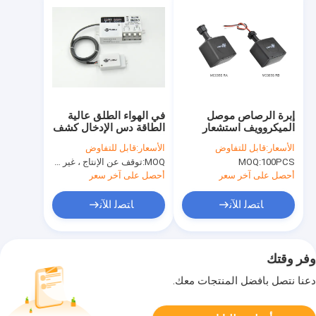
إبرة الرصاص موصل
في الهواء الطلق عالية
الميكروويف استشعار
الطاقة دس الإدخال كشف
الحركة على إيقاف
الحركة الاستشعار عن
الأسعار:
قابل للتفاوض
الأسعار:
قابل للتفاوض
للفيضانات MC085S
ممر الضوء
100PCS
MOQ:
MOQ:
توقف عن الإنتاج ، غير متوفر.
أحصل على آخر سعر
أحصل على آخر سعر
ﺎﺘﺼﻟ ﺍﻶﻧ
ﺎﺘﺼﻟ ﺍﻶﻧ
وفر وقتك
دعنا نتصل بأفضل المنتجات معك.