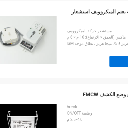
عكس الضوء استشعار الحركة، 1 - 10 فولت يعتم الميكروويف استشعار
مستشعر حركة الميكروويف
ماكس (العمق × الارتفاع): 16 م × 6 م
break
وظيفة ON/OFF
2.5-4.0 م