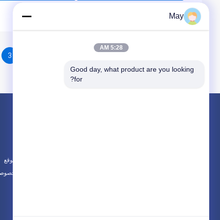
May
5:28 AM
3
2
1
Good day, what product are you looking 
for?
المنتجات
حول
الميكروويف استشعار الحركة
أخبار
ديمابل الحركة الاستشعار
الحالات
أجهزة الكشف عن الوجود
خريطة الموقع
جميع الفئات
سياسة الخصوصي