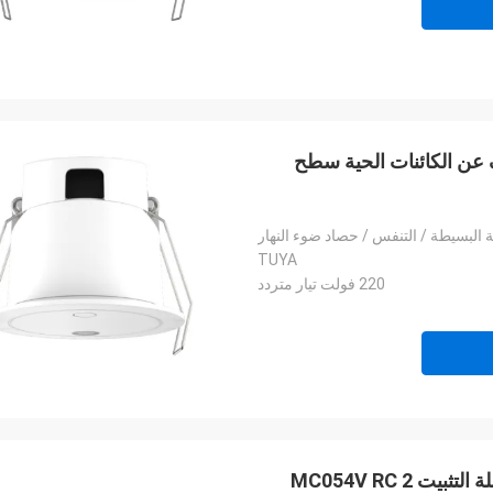
ات 24GHz ISM باند الكشف عن الكائنات الحية سطح
 البسيطة / التنفس / حصاد ضوء النهار
TUYA
220 فولت تيار متردد
وظيفة ON / OFF مستشعر الحركة الضوئية الداخلية سهلة التثبيت MC054V RC 2