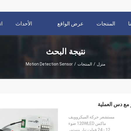
ا
المنتجات
عرض الواقع
الأحداث
ات
الافتراضي
نتيجة البحث
منزل
/
المنتجات
/
Motion Detection Sensor
مستشعر حركة الميكروويف
ماكس 120WLED ضوء
12 - 24 فولت تيار مستمر