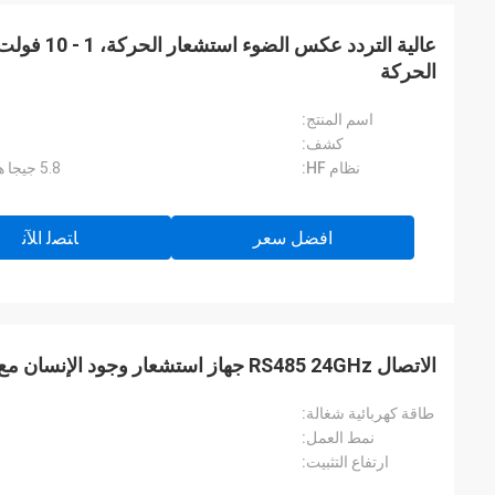
عالية التردد 
الحركة
اسم المنتج:
كشف:
نظام HF:
5.8 جيجا هرتز ± 75 ميجا هرتز ، نطاق موجة ISM
افضل سعر
ﺎﺘﺼﻟ ﺍﻶﻧ
الاتصال RS485 24GHz جهاز استشعار وجود الإنسان مع وضع الكشف FMCW
طاقة كهربائية شغالة:
نمط العمل:
ارتفاع التثبيت: