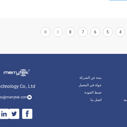
8
7
6
5
4
نبذة عن الشركة
جولة في المعمل
hnology Co., Ltd.
ضبط الجودة
es@merrytek.com
ة
اتصل بنا