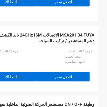
افضل سعر
ﺎﺘﺼﻟ ﺍﻶﻧ
MSA201 B4 TUYA الاتصال
دعم المستشعر / تركيب السباحة
الخرف / الحركة البسيطة / التنفس / تقنية حصاد ضوء النهار:
الحركة / الحركة
نمط العمل:
الجهد القياسي:
افضل سعر
ﺎﺘﺼﻟ ﺍﻶﻧ