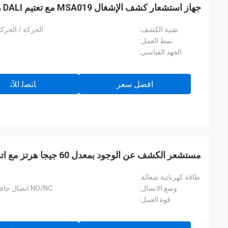
جهاز استشعار كشف الإشغال MSA019 مع تعتيم DALI وضوء ثابت
تقنية الكشف:
الحركة / الحركة
نمط العمل:
الجهد القياسي:
افضل سعر
ﺎﺘﺼﻟ ﺍﻶﻧ
مستشعر الكشف عن الوجود بمعدل 60 جيجا هرتز مع اتصال اتصال جاف 12 فولت
طاقة كهربائية شغالة:
وضع الاتصال:
NO/NC اتصال جاف (إعدادات المصنع ليست اتصال جاف)
قوة العمل: