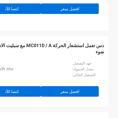
افضل سعر
ﺎﺘﺼﻟ ﺍﻶﻧ
ضوء
جهد التشغيل:
معدل الحمولة:
Max.
الأع
التشغيل الحالي:
افضل سعر
ﺎﺘﺼﻟ ﺍﻶﻧ