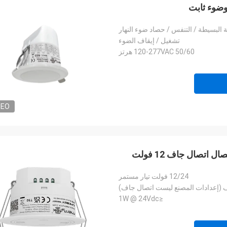
 البسيطة / التنفس / حصاد ضوء النهار
تشغيل / إيقاف الضوء
120-277VAC 50/60 هرتز
DEO
12/24 فولت تيار مستمر
≤1W @ 24Vdc