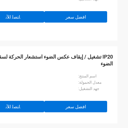
افضل سعر
ﺎﺘﺼﻟ ﺍﻶﻧ
IP20 تشغيل / إيقاف عكس الضوء استشعار الحركة لس
الضوء
اسم المنتج:
معدل الحمولة:
جهد التشغيل:
افضل سعر
ﺎﺘﺼﻟ ﺍﻶﻧ