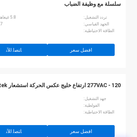
سلسلة مع وظيفة الضباب
تردد التشغيل:
5.8 غيغاهرتز ± 75 ميغاهرتز، نطاق موجات ISM.
الجهد القياسي:
20/277
الطاقة الاحتياطية:
افضل سعر
ﺎﺘﺼﻟ ﺍﻶﻧ
120 - 277VAC ارتفاع خليج عكس الحركة استشعار Merrytek للأسقف المعدنية
جهد التشغيل:
الفولطية:
الطاقة الاحتياطية:
افضل سعر
ﺎﺘﺼﻟ ﺍﻶﻧ