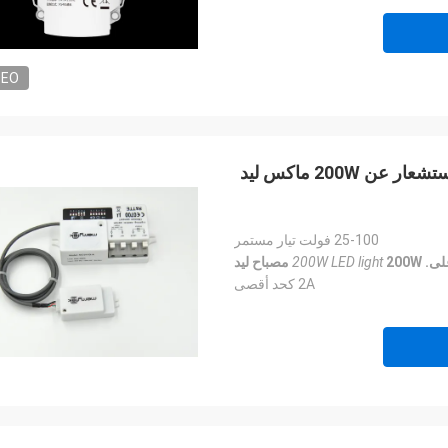
DEO
دس تعمل استشعار الحركة MC011D / A مع سبليت الاستشعار عن 200W ماكس ليد
25-100 فولت تيار مستمر
لى.
200W مصباح ليد
200W LED light
2A كحد أقصى