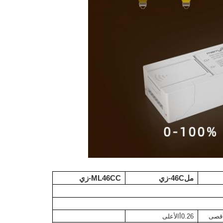
مل
46C-زي
ML46CC-زي
0.26
أ
الأعلى