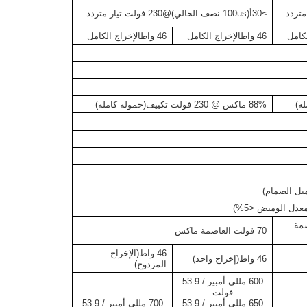
≥30
أ
(
100us نصف الحالي
)
@230 فولت تيار متردد
لكامل
46 واط
الإخراج الكامل
46 واط
الإخراج الكامل
ة)
88% ماكس @ 230 فولت
تكييف
(حمولة كاملة)
يل الصمام
)
عدل الوميض <
5%
)
صمة
70 فولت
العاصمة ماكس
46 واط
(الإخراج
46 واط
(إخراج واحد)
المزدوج)
600 مللي أمبير
/
9-53
فولت
650 مللي أمبير
/
9-53
700 مللي أمبير
/
9-53