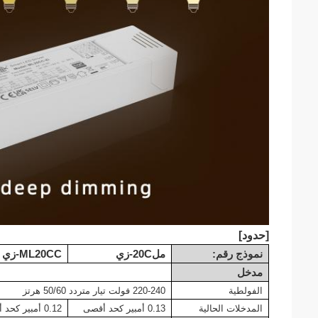
[حدود]
نموذج رقم:
مل
20C-زي
ML20CC-زي
مدخل
الفولطية
220-240 فولت
تيار متردد 50/60 هرتز
المدخلات الحالية
0.13 أمبير كحد أقصى
0.12 أمبير كحد أقصى