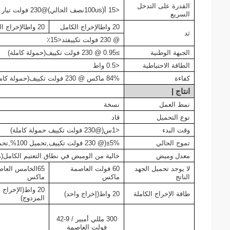
القدرة على التدخل
<15 أ
(
100us
نصف الحالي
)
@230 فولت تيار متردد
السريع
20 واط
الإخراج الكامل
20 واط
الإخراج ا
ثد
@ 230 فولت
تكييف
ثد<
15٪
الجبهة الوطنية
≥0.95 @ 230 فولت
تكييف
(حمولة كاملة)
الطاقة الاحتياطية
<0.5 واط
كفاءة
84% ماكس @ 230 فولت
تكييف
(حمولة كامل
انتاج |
نمط العمل
نسخة
نوع التحميل
قاد
وقت البدء
<1
س
(@230 فولت
تكييف
حمولة كاملة
)
تموج الحالي
±5%
(
@ 230 فولت
تكييف
,
تحميل 100%
,
تحم
معدل وميض
خالية من الوميض في نطاق التعتيم الكامل
(
م
لا يوجد تحميل الجهد
60 فولت
العاصمة
5
6
الخامس
العا
الناتج
ماكس
ماكس
20 واط
(الإخراج
طاقة الإخراج الكاملة
20 واط
(إخراج واحد)
المزدوج)
300 مللي أمبير
/
9-42
فولت
العاصمة