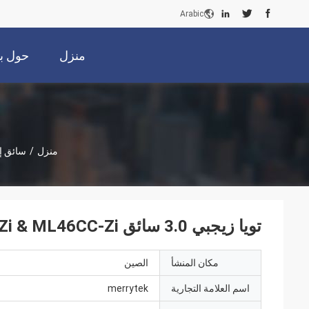
Arabic
منزل
حول بن
منزل
/
سائق إن
تويا زيجبي 3.0 سائق IOT ML20C-Zi & ML20CC-Zi ML46C-Zi & ML46CC-Zi
مكان المنشأ
الصين
اسم العلامة التجارية
merrytek