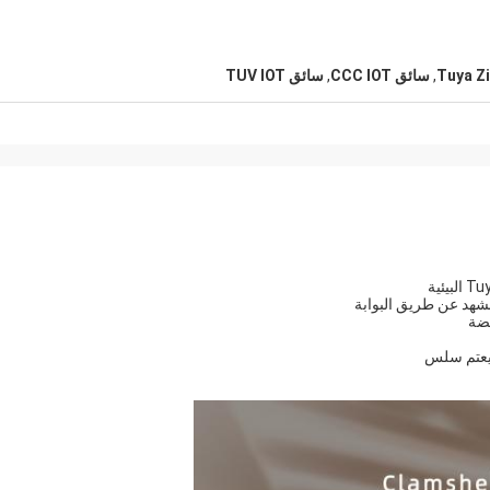
,
سائق CCC IOT
,
سائق TUV IOT
 يعتم سلس