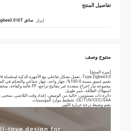
تفاصيل المنتج
إبراز
سائق Tuya Zigbee3.0 IOT
منتوج وصف
[ميزة المنتج]
Tuya Zigbee3.0، تعمل بشكل تفاعلي مع الأجهزة الذكية لسلسلة Tuya البيئية
تعتيم عميق بنسبة 0-100%، جهاز واحد، جهاز جماعي والتحكم في المشهد عن طريق البوابة
مجموعة تيار إخراج متعددة عبر مفاتيح تراجع، PF عالية وكفاءة، منخفضة
استهلاك الطاقة، عمر طويل
دائرة ذات مستويين، خالية من الوميض، إعداد وقت التلاشي، منحنى
CE/TUV/CCC/SAA، تخطيط موارد المؤسسات
يعتم وضبط درجة حرارة اللون