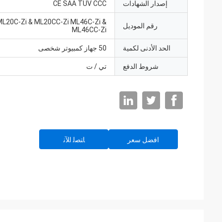
إصدار الشهادات
CE SAA TUV CCC
ML20C-Zi & ML20CC-Zi ML46C-Zi &
رقم الموديل
ML46CC-Zi
الحد الأدنى لكمية
50 جهاز كمبيوتر شخصى
شروط الدفع
تي / ت
افضل سعر
ﺎﺘﺼﻟ ﺍﻶﻧ